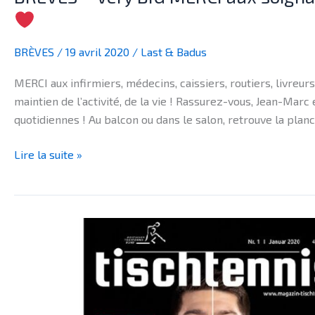
BRÈVES
/
19 avril 2020
/
Last & Badus
MERCI aux infirmiers, médecins, caissiers, routiers, livreu
maintien de l’activité, de la vie ! Rassurez-vous, Jean-Marc
quotidiennes ! Au balcon ou dans le salon, retrouve la planc
Lire la suite »
BRÈVES
–
Retrouvez
VBP
dans