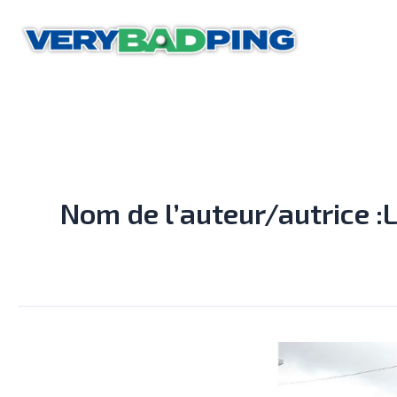
Aller
au
contenu
Nom de l’auteur/autrice :
INTERVIEW
–