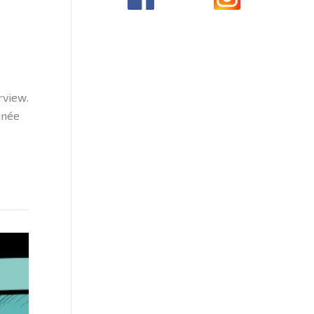
rview.
inée