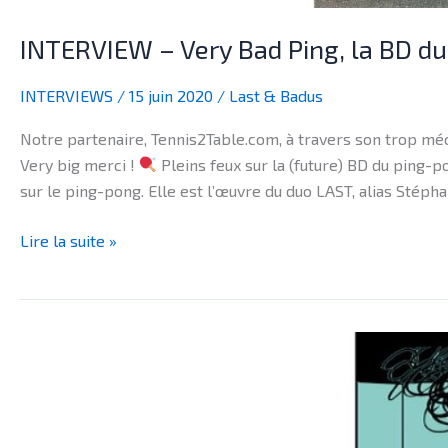
INTERVIEW – Very Bad Ping, la BD d
INTERVIEWS
/
15 juin 2020
/
Last & Badus
Notre partenaire, Tennis2Table.com, à travers son trop méco
Very big merci !
Pleins feux sur la (future) BD du ping-
sur le ping-pong. Elle est l’œuvre du duo LAST, alias Stép
Lire la suite »
BRÈVES
–
Very
BIG
MERCI