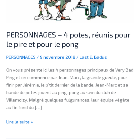
pire
et
pour
le
PERSONNAGES – 4 potes, réunis pour
pong
le pire et pour le pong
PERSONNAGES
/
9 novembre 2018
/
Last & Badus
On vous présente ici les 4 personnages principaux de Very Bad
Ping et on commence par Jean-Marc, la grande gueule, pour
finir par Jérémie, le p’tit dernier de la bande. Jean-Marc et sa
bande de potes jouent au ping-pong au sein du club de
Villemoizy. Malgré quelques fulgurances, leur équipe végète
au fin fond du […]
Lire la suite »