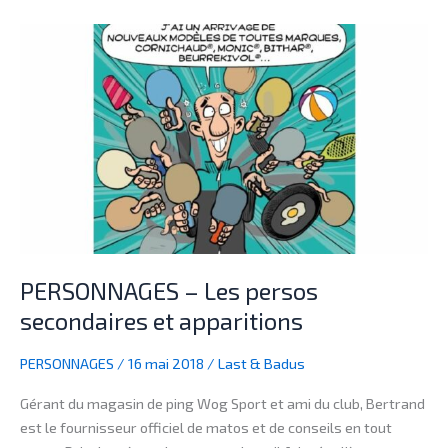
PERSONNAGES
–
Les
persos
secondaires
et
apparitions
PERSONNAGES – Les persos
secondaires et apparitions
PERSONNAGES
/
16 mai 2018
/
Last & Badus
Gérant du magasin de ping Wog Sport et ami du club, Bertrand
est le fournisseur officiel de matos et de conseils en tout