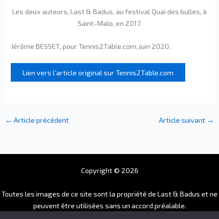
Les deux auteurs, Last & Badus, au festival Quai des bulles, à
Saint-Malo, en 2017.
Jérôme BESSET, pour Tennis2Table.com, juin 2020.
Lien vers l’article original sur Tennis2Table.com
←
Article précédent
Article suivant
→
Copyright © 2026
Toutes les images de ce site sont la propriété de Last & Badus et ne
peuvent être utilisées sans un accord préalable.
Pour toutes demandes, merci de nous contacter à