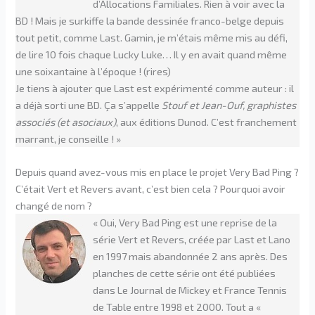
d’Allocations Familiales. Rien à voir avec la
BD ! Mais je surkiffe la bande dessinée franco-belge depuis
tout petit, comme Last. Gamin, je m’étais même mis au défi,
de lire 10 fois chaque Lucky Luke… Il y en avait quand même
une soixantaine à l’époque ! (rires)
Je tiens à ajouter que Last est expérimenté comme auteur : il
a déjà sorti une BD. Ça s’appelle
Stouf et Jean-Ouf, graphistes
associés (et asociaux)
, aux éditions Dunod. C’est franchement
marrant, je conseille ! »
Depuis quand avez-vous mis en place le projet Very Bad Ping ?
C’était Vert et Revers avant, c’est bien cela ? Pourquoi avoir
changé de nom ?
« Oui, Very Bad Ping est une reprise de la
série Vert et Revers, créée par Last et Lano
en 1997 mais abandonnée 2 ans après. Des
planches de cette série ont été publiées
dans Le Journal de Mickey et France Tennis
de Table entre 1998 et 2000. Tout a «