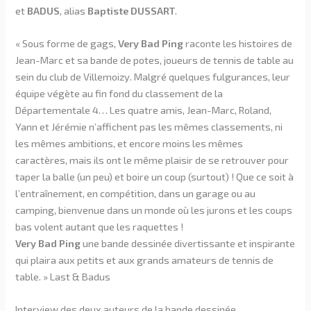
et
BADUS
, alias
Baptiste DUSSART
.
« Sous forme de gags,
Very Bad Ping
raconte les histoires de
Jean-Marc et sa bande de potes, joueurs de tennis de table au
sein du club de Villemoizy. Malgré quelques fulgurances, leur
équipe végète au fin fond du classement de la
Départementale 4… Les quatre amis, Jean-Marc, Roland,
Yann et Jérémie n’affichent pas les mêmes classements, ni
les mêmes ambitions, et encore moins les mêmes
caractères, mais ils ont le même plaisir de se retrouver pour
taper la balle (un peu) et boire un coup (surtout) ! Que ce soit à
l’entraînement, en compétition, dans un garage ou au
camping, bienvenue dans un monde où les jurons et les coups
bas volent autant que les raquettes !
Very Bad Ping
une bande dessinée divertissante et inspirante
qui plaira aux petits et aux grands amateurs de tennis de
table. » Last & Badus
Interview des deux auteurs de la bande dessinée