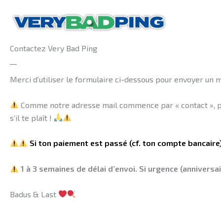
Aller
au
contenu
Contactez Very Bad Ping
__
Merci d’utiliser le formulaire ci-dessous pour envoyer un m
Comme notre adresse mail commence par « contact », pa
s’il te plaît !
Si ton paiement est passé (cf. ton compte bancair
1 à 3 semaines de délai d’envoi. Si urgence (annivers
Badus & Last