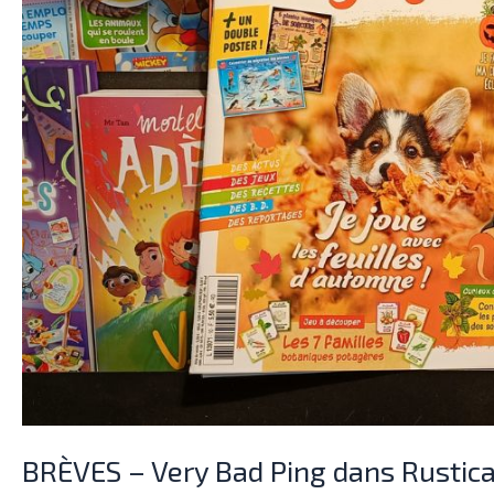
dans
Rustica
Junior,
tous
les
2
mois
chez
ton
marchand
de
journaux
!
BRÈVES – Very Bad Ping dans Rustica