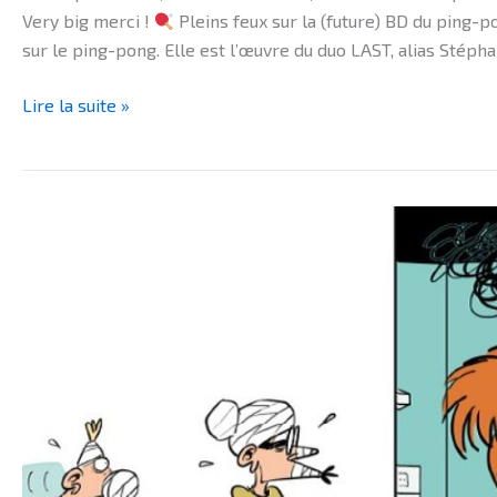
Very big merci !
Pleins feux sur la (future) BD du ping-
sur le ping-pong. Elle est l’œuvre du duo LAST, alias Stép
Lire la suite »
BRÈVES
–
Very
BIG
MERCI
aux
soignants
et
à
tous