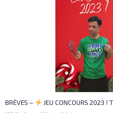
!
THE
VERY
BEAUTIFUL
T-
SHIRT
!
BRÈVES –
JEU CONCOURS 2023 ! T