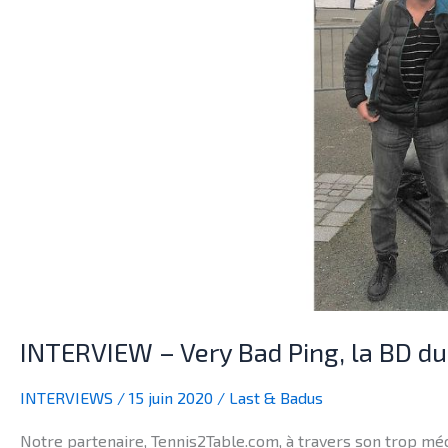
ping-
pong
INTERVIEW – Very Bad Ping, la BD d
INTERVIEWS
/
15 juin 2020
/
Last & Badus
Notre partenaire, Tennis2Table.com, à travers son trop méco