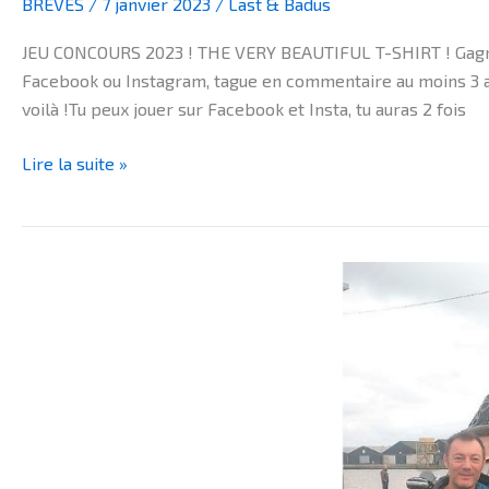
BRÈVES
/
7 janvier 2023
/
Last & Badus
JEU CONCOURS 2023 ! THE VERY BEAUTIFUL T-SHIRT ! Gagne LE 
Facebook ou Instagram, tague en commentaire au moins 3 ami
voilà !Tu peux jouer sur Facebook et Insta, tu auras 2 fois
Lire la suite »
INTERVIEW
–
Very
Bad
Ping,
la
BD
du