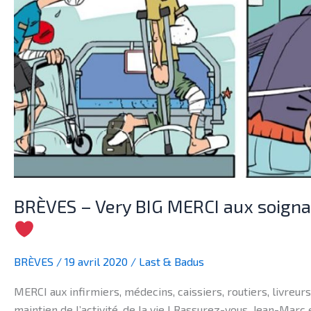
ceux
qui
permettent
la
vie
!
BRÈVES – Very BIG MERCI aux soignant
BRÈVES
/
19 avril 2020
/
Last & Badus
MERCI aux infirmiers, médecins, caissiers, routiers, livreu
maintien de l’activité, de la vie ! Rassurez-vous, Jean-Marc