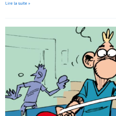
Lire la suite »
BRÈVES
–
THE
nouveau
projet
de
BD
:
Very
Bad
Ping