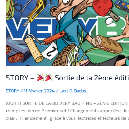
de
la
2ème
édition
(réimpression)
le
11
février
2024
!
STORY –
Sortie de la 2ème éditi
STORY
/
11 février 2024
/
Last & Badus
JOUR J ! SORTIE DE LA BD VERY BAD PING – 2ÈME ÉDITION ! 
réimpression de Premier set ! Changements apportés : des
clair… Financement : grâce à vous, lectrices et lecteurs de l