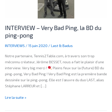
du
ping-
pong
INTERVIEW – Very Bad Ping, la BD du
ping-pong
INTERVIEWS
/
15 juin 2020
/
Last & Badus
Notre partenaire, Tennis2Table.com, à travers son trop
méconnu créateur, Jérôme BESSET, nous a fait le plaisir d’une
interview. Very big merci !
Pleins feux sur la (future) BD du
ping-pong, Very Bad Ping ! Very Bad Ping est la première bande
dessinée sur le ping-pong. Elle est l’œuvre du duo LAST, alias
Stéphane LARREUR et […]
Lire la suite »