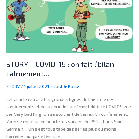
19
:
on
fait
l’bilan
calmement…
STORY – COVID-19 : on fait l’bilan
calmement…
STORY
/
1 juillet 2021
/
Last & Badus
Cet article retrace les grandes lignes de l’histoire des
confinements et de la période sacrément difficile COVID19 vue
par Very Bad Ping. On se souvient de l’ennui. En confinement,
Yann se repasse en boucle les saisons du PSG – Paris Saint-
Germain… On s’est tous tapé des séries plus ou moins
horribles ou qui se finissent