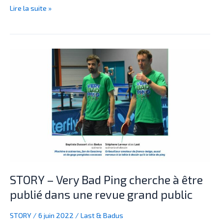
Lire la suite »
STORY
–
Very
Bad
Ping
cherche
à
être
publié
dans
une
STORY – Very Bad Ping cherche à être
revue
publié dans une revue grand public
grand
public
STORY
/
6 juin 2022
/
Last & Badus