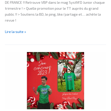
DE FRANCE !! Retrouve VBP dans le mag SystM’D Junior chaque
trimestre ! > Quelle promotion pour le TT auprès du grand
public !! > Soutiens la BD, le ping, like/partage et… achète la
revue !
Lire la suite »
BRÈVES
–
JEU
CONCOURS
2023
!
THE
VERY
BEAUTIFUL