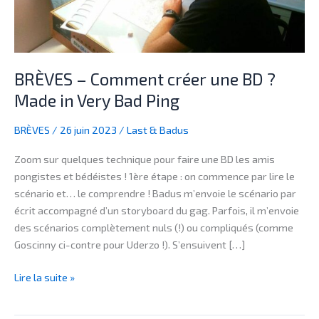
Made
in
Very
Bad
BRÈVES – Comment créer une BD ?
Ping
Made in Very Bad Ping
BRÈVES
/
26 juin 2023
/
Last & Badus
Zoom sur quelques technique pour faire une BD les amis
pongistes et bédéistes ! 1ère étape : on commence par lire le
scénario et… le comprendre ! Badus m’envoie le scénario par
écrit accompagné d’un storyboard du gag. Parfois, il m’envoie
des scénarios complètement nuls (!) ou compliqués (comme
Goscinny ci-contre pour Uderzo !). S’ensuivent […]
Lire la suite »