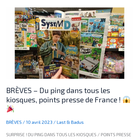
BRÈVES
–
Du
ping
dans
tous
les
kiosques,
points
presse
de
BRÈVES – Du ping dans tous les
France
kiosques, points presse de France !
!
BRÈVES
/
10 avril 2023
/
Last & Badus
SURPRISE ! DU PING DANS TOUS LES KIOSQUES / POINTS PRESSE