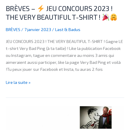
T-
BRÈVES –
JEU CONCOURS 2023 !
SHIRT
THE VERY BEAUTIFUL T-SHIRT !
!
BRÈVES
/
7 janvier 2023
/
Last & Badus
JEU CONCOURS 2023 ! THE VERY BEAUTIFUL T-SHIRT ! Gagne LE
t-shirt Very Bad Ping (à ta taille) ! Like la publication Facebook
ou Instagram, tague en commentaire au moins 3 amis qui
aimeraient aussi participer, like la page Very Bad Ping et voilà
!Tu peux jouer sur Facebook et Insta, tu auras 2 fois
Lire la suite »
BRÈVES
–
Sempé,