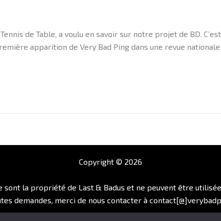
nnis de Table, a voulu en savoir sur notre projet de BD. C’est
première apparition de Very Bad Ping dans une revue nationale
Copyright © 2026
e sont la propriété de Last & Badus et ne peuvent être utilisé
utes demandes, merci de nous contacter à contact[@]verybadp