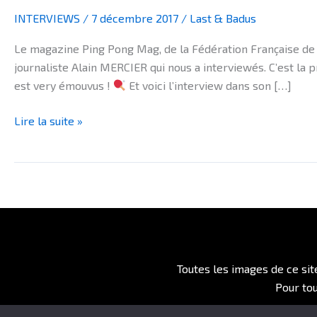
INTERVIEWS
/
7 décembre 2017
/
Last & Badus
Le magazine Ping Pong Mag, de la Fédération Française de Te
journaliste Alain MERCIER qui nous a interviewés. C’est la 
est very émouvus !
Et voici l’interview dans son […]
Lire la suite »
Toutes les images de ce sit
Pour to