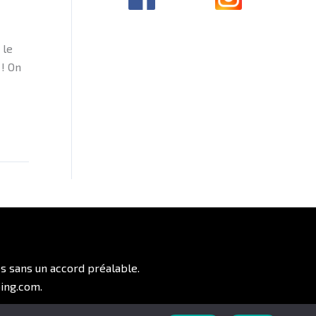
 le
 ! On
es sans un accord préalable.
ing.com.