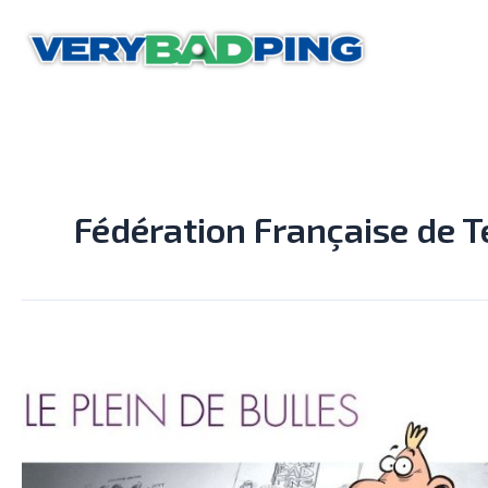
Aller
au
contenu
Fédération Française de T
INTERVIEW
–
Le
plein
de