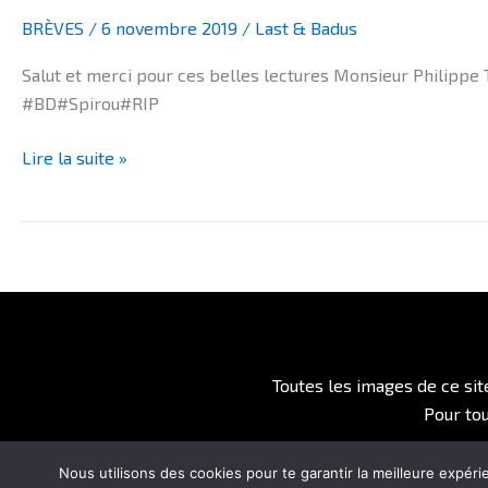
BRÈVES
/
6 novembre 2019
/
Last & Badus
Salut et merci pour ces belles lectures Monsieur Philippe T
#BD#Spirou#RIP
Lire la suite »
Toutes les images de ce sit
Pour to
Nous utilisons des cookies pour te garantir la meilleure expéri