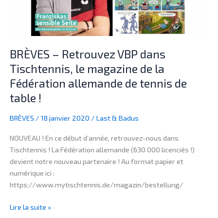
magazine
de
la
Fédération
BRÈVES – Retrouvez VBP dans
allemande
Tischtennis, le magazine de la
de
Fédération allemande de tennis de
tennis
de
table !
table
!
BRÈVES
/
18 janvier 2020
/
Last & Badus
NOUVEAU ! En ce début d’année, retrouvez-nous dans
Tischtennis ! La Fédération allemande (630 000 licenciés !)
devient notre nouveau partenaire ! Au format papier et
numérique ici :
https://www.mytischtennis.de/magazin/bestellung/
Lire la suite »