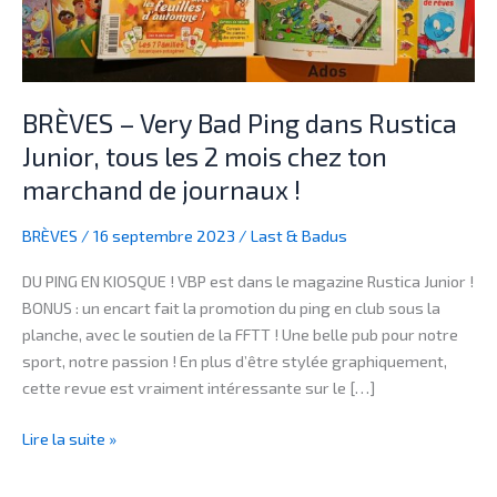
Junior,
tous
les
2
BRÈVES – Very Bad Ping dans Rustica
mois
Junior, tous les 2 mois chez ton
chez
marchand de journaux !
ton
marchand
BRÈVES
/
16 septembre 2023
/
Last & Badus
de
journaux
DU PING EN KIOSQUE ! VBP est dans le magazine Rustica Junior !
!
BONUS : un encart fait la promotion du ping en club sous la
planche, avec le soutien de la FFTT ! Une belle pub pour notre
sport, notre passion ! En plus d’être stylée graphiquement,
cette revue est vraiment intéressante sur le […]
Lire la suite »