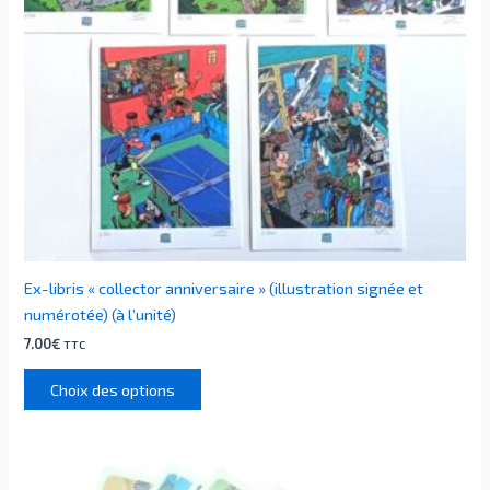
peuvent
être
choisies
sur
la
page
du
produit
Ex-libris « collector anniversaire » (illustration signée et
numérotée) (à l’unité)
7.00
€
TTC
Choix des options