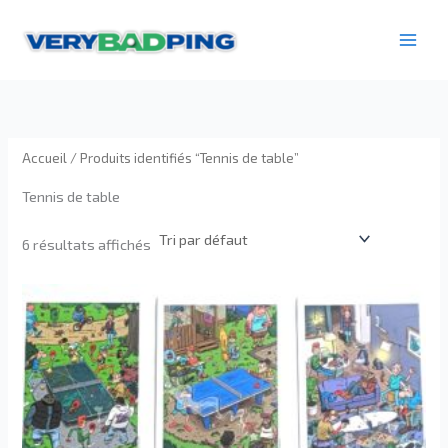
Aller
au
contenu
Accueil
/ Produits identifiés “Tennis de table”
Tennis de table
6 résultats affichés
Ce
produit
a
plusieurs
variations.
Les
options