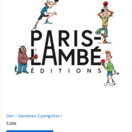
Don – Soutenez 2 pongistes !
5.00
€